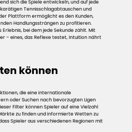
nd sich die Spiele entwickeln, und auf jede
chkarätigen Tennisschlagabtauschen und
der Plattform ermöglicht es den Kunden,
en Handlungssträngen zu profitieren.
Erlebnis, bei dem jede Sekunde zählt. Mit
– eines, das Reflexe testet, Intuition nährt
etten können
tionen, die eine internationale
iltern oder Suchen nach bevorzugten Ligen
er Filter können Spieler auf eine Vielzahl
 Märkte zu finden und informierte Wetten zu
, dass Spieler aus verschiedenen Regionen mit