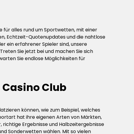
e für alles rund um Sportwetten, mit einer
ten, Echtzeit-Quotenupdates und die nahtlose
der ein erfahrener Spieler sind, unsere
 Treten Sie jetzt bei und machen Sie sich
rwarten Sie endlose Möglichkeiten für
 Casino Club
latzieren können, wie zum Beispiel, welches
portart hat ihre eigenen Arten von Märkten,
r, richtige Ergebnisse und Halbzeitergebnisse
nd Sonderwetten wählen. Mit so vielen