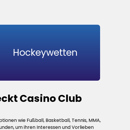
Hockeywetten
ckt Casino Club
tionen wie Fußball, Basketball, Tennis, MMA,
unden, um ihren Interessen und Vorlieben