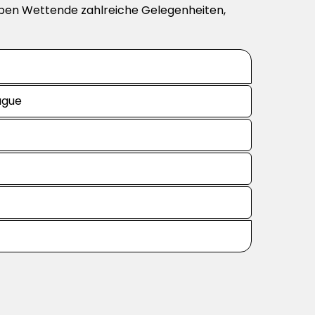
haben Wettende zahlreiche Gelegenheiten,
ague