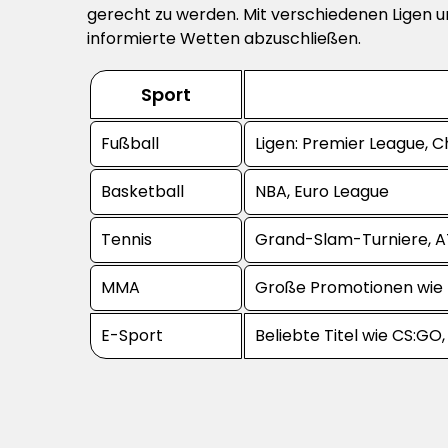
gerecht zu werden. Mit verschiedenen Ligen u
informierte Wetten abzuschließen.
Sport
Fußball
Ligen: Premier League, 
Basketball
NBA, Euro League
Tennis
Grand-Slam-Turniere, 
MMA
Große Promotionen wie
E-Sport
Beliebte Titel wie CS:GO,