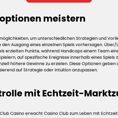
toptionen meistern
tmöglichkeiten, um unterschiedlichen Strategien und Vorl
ie den Ausgang eines einzelnen Spiels vorhersagen. Über
s erzielten Punkte, während Handicaps einem Team einen
elern, auf spezifische Ereignisse innerhalb eines Spiels
ell höhere Gewinne zu erzielen. Diese Optionen geben d
ierend auf Strategie oder Intuition anzupassen.
trolle mit Echtzeit-Markt
 Club Casino erwacht Casino Club zum Leben mit Echtzeit