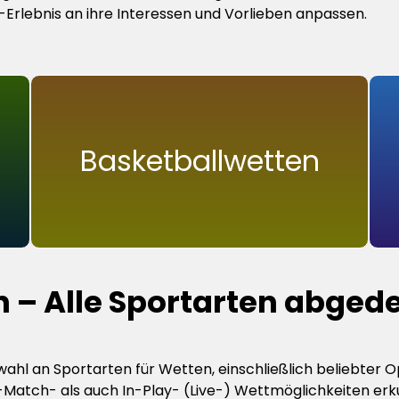
Erlebnis an ihre Interessen und Vorlieben anpassen.
Basketballwetten
– Alle Sportarten abgede
ahl an Sportarten für Wetten, einschließlich beliebter Op
Match- als auch In-Play- (Live-) Wettmöglichkeiten erk