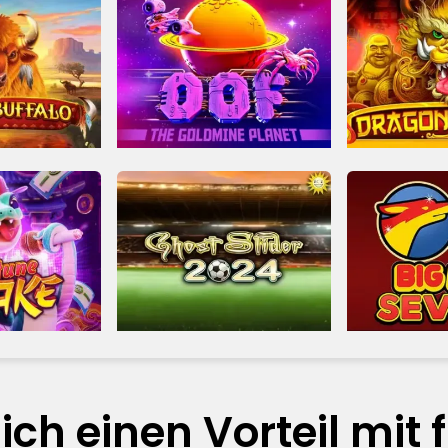
ich einen Vorteil mit 