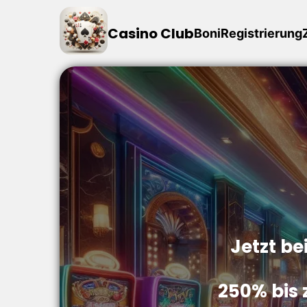
Casino Club
Boni
Registrierung
Jetzt be
250% bis 