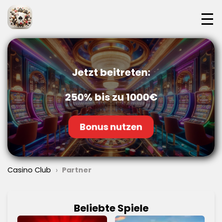
☰
Jetzt beitreten:
250% bis zu 1000€
Bonus nutzen
›
Casino Club
Partner
Beliebte Spiele