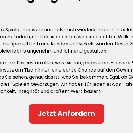
ere Spieler - sowohl neue als auch wiederkehrende - beloh
en zu ködern; stattdessen bieten wir einen echten Wil
die speziell für treue Kunden entwickelt wurden. Unser Zi
Spielerlebnis angenehm und lohnend gestalten.
 wir Fairness in alles, was wir tun, priorisieren - unsere
Einsatz am Tisch Ihnen eine echte Chance auf den Gewinn 
s Sie sehen, genau das ist, was Sie bekommen. Egal, ob S
Dealer-Spielen bevorzugen, wir haben für jeden etwas - a
lichkeit, Integrität und großem Wert basiert.
Jetzt Anfordern