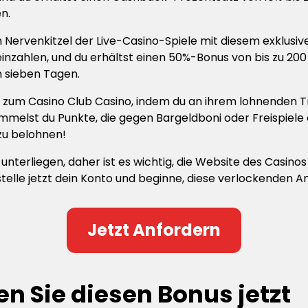
n.
 Nervenkitzel der Live-Casino-Spiele mit diesem exklusiv
inzahlen, und du erhältst einen 50%-Bonus von bis zu 20
 sieben Tagen.
e zum Casino Club Casino, indem du an ihrem lohnenden 
ammelst du Punkte, die gegen Bargeldboni oder Freispiele
 zu belohnen!
unterliegen, daher ist es wichtig, die Website des Casino
stelle jetzt dein Konto und beginne, diese verlockenden 
Jetzt Anfordern
en Sie diesen Bonus jetzt