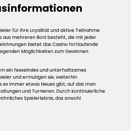
nusinformationen
eler für ihre Loyalität und aktive Teilnahme
 aus mehreren Boni besteht, die mit jeder
elohnungen bietet das Casino fortlaufende
 aufregenden Möglichkeiten zum Gewinnen
, um ein fesselndes und unterhaltsames
ieler und ermutigen sie, weiterhin
ss es immer etwas Neues gibt, auf das man
taltungen und Turnieren. Durch kontinuierliche
öhnliches Spielerlebnis, das sowohl