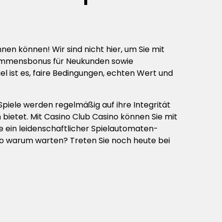
nen können! Wir sind nicht hier, um Sie mit
lkommensbonus für Neukunden sowie
el ist es, faire Bedingungen, echten Wert und
 Spiele werden regelmäßig auf ihre Integrität
bietet. Mit Casino Club Casino können Sie mit
ie ein leidenschaftlicher Spielautomaten-
lso warum warten? Treten Sie noch heute bei