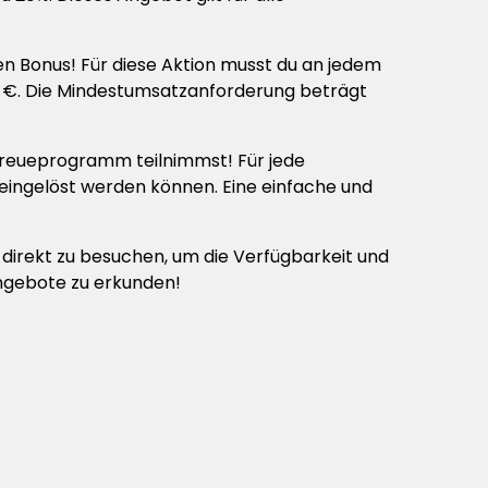
en Bonus! Für diese Aktion musst du an jedem
0 €. Die Mindestumsatzanforderung beträgt
Treueprogramm teilnimmst! Für jede
 eingelöst werden können. Eine einfache und
s direkt zu besuchen, um die Verfügbarkeit und
Angebote zu erkunden!